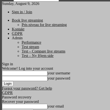
Sunday, August 9, 2026
Sign in / Join
Book live streaming
Pris niveau for live streaming
Kontakt
GDPR
Admin
Performance
Test stream
Test – Compare live streams
Test – Ny Hjem side
Sign in
Welcome! Log into your account
your username
your password
Forgot your password? Get help
GDPR
Password recovery
Recover your password
your email