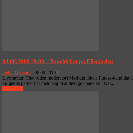
04.06.2019 19:00 – Paneldebat på Ellegården
Debat
Qstream
-
06.06.2019
0
Live stream Chat (uden moderator) Mød din lokale Furesø-kandidat til F
Følgende partier har meldt sig til at deltage i panelet: - Det...
Read more