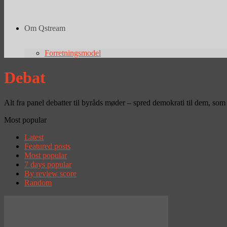
Om Qstream
Forretningsmodel
Debat
Alt fra panel debatter til byråds møder – spred demokrati til dem, so
Most popular
Latest
Featured posts
Most popular
7 days popular
By review score
Random