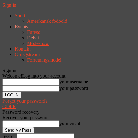
Sign in
Sport
Amerikansk fodbold
Events
Furesø
Debat
Modeshow
Kontakt
Om Qstream
Forretningsmodel
Sign in
Welcome!
Log into your account
your username
your password
Forgot your password?
GDPR
Password recovery
Recover your password
your email
Search